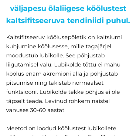
väljapesu õlaliigese kõõlustest
kaltsifitseeruva tendiniidi puhul.
Kaltsifitseeruv kõõlusepõletik on kaltsiumi
kuhjumine kõõlusesse, mille tagajärjel
moodustub lubikolle. See põhjustab
liigutamisel valu. Lubikolde tõttu ei mahu
kõõlus enam akromioni alla ja põhjustab
pitsumise ning takistab normaalset
funktsiooni. Lubikolde tekke põhjus ei ole
täpselt teada. Levinud rohkem naistel
vanuses 30-60 aastat.
Meetod on loodud kõõlustest lubikollete