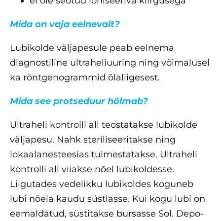
ei ole seotud ioniseeriva kiirgusega
Mida on vaja eelnevalt?
Lubikolde väljapesule peab eelnema
diagnostiline ultraheliuuring ning võimalusel
ka röntgenogrammid õlaliigesest.
Mida see protseduur hõlmab?
Ultraheli kontrolli all teostatakse lubikolde
väljapesu. Nahk steriliseeritakse ning
lokaalanesteesias tuimestatakse. Ultraheli
kontrolli all viiakse nõel lubikoldesse.
Liigutades vedelikku lubikoldes koguneb
lubi nõela kaudu süstlasse. Kui kogu lubi on
eemaldatud, süstitakse bursasse Sol. Depo-