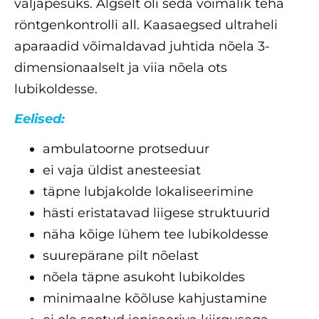
väljapesuks. Algselt oli seda võimalik teha
röntgenkontrolli all. Kaasaegsed ultraheli
aparaadid võimaldavad juhtida nõela 3-
dimensionaalselt ja viia nõela ots
lubikoldesse.
Eelised:
ambulatoorne protseduur
ei vaja üldist anesteesiat
täpne lubjakolde lokaliseerimine
hästi eristatavad liigese struktuurid
näha kõige lühem tee lubikoldesse
suurepärane pilt nõelast
nõela täpne asukoht lubikoldes
minimaalne kõõluse kahjustamine